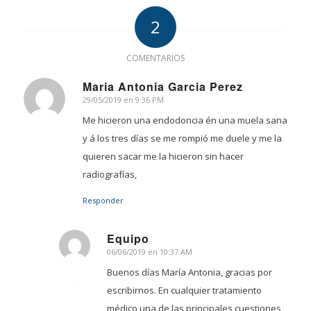
2
COMENTARIOS
Maria Antonia Garcia Perez
29/05/2019 en 9:36 PM
Dice:
Me hicieron una endodoncia én una muela sana
y á los tres días se me rompió me duele y me la
quieren sacar me la hicieron sin hacer
radiografías,
Responder
Equipo
06/06/2019 en 10:37 AM
Dice:
Buenos días María Antonia, gracias por
escribirnos. En cualquier tratamiento
médico una de las principales cuestiones