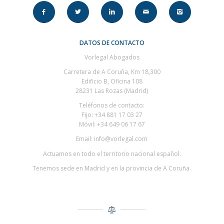
DATOS DE CONTACTO
Vorlegal Abogados
Carretera de A Coruña, Km 18,300
Edificio B, Oficina 108
28231 Las Rozas (Madrid)
Teléfonos de contacto:
Fijo: +34 881 17 03 27
Móvil: +34 649 06 17 67
Email: info@vorlegal.com
Actuamos en todo el territorio nacional español.
Tenemos sede en Madrid y en la provincia de A Coruña.