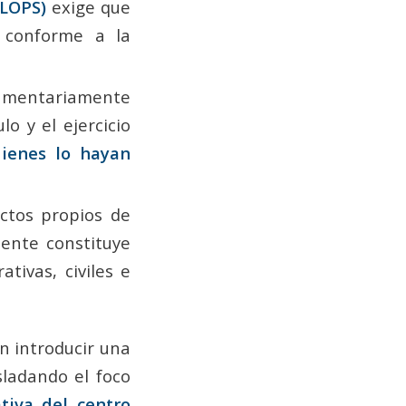
(LOPS)
exige que
e conforme a la
lamentariamente
o y el ejercicio
ienes lo hayan
actos propios de
iente constituye
tivas, civiles e
n introducir una
sladando el foco
tiva del centro