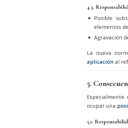
4.3. Responsabili
Posible sub
elementos de
Agravación de
La nueva norm
aplicación
al re
5. Consecuenc
Especialmente r
ocupar una
posi
5.1. Responsabili