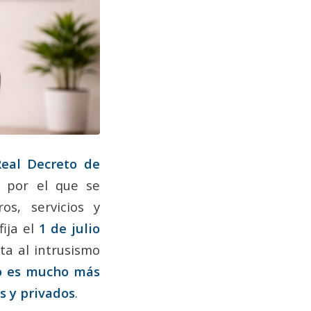
eal Decreto de
, por el que se
os, servicios y
fija el
1 de julio
a al intrusismo
co es mucho más
os y privados
.