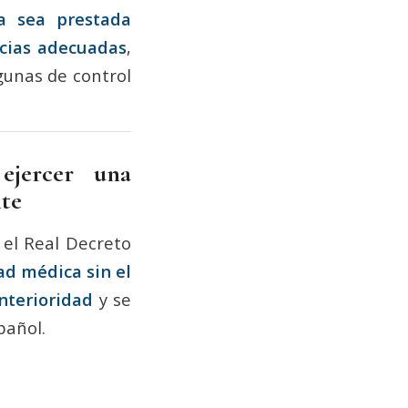
ia sea prestada
ncias adecuadas
,
gunas de control
ejercer una
nte
 el Real Decreto
ad médica sin el
anterioridad
y se
pañol.