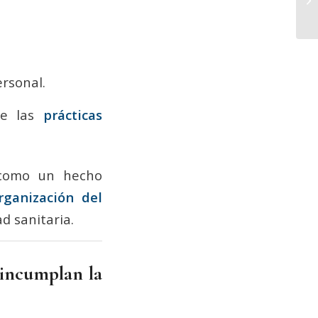
ersonal.
re las
prácticas
 como un hecho
rganización del
d sanitaria.
 incumplan la