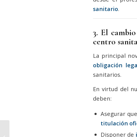
sanitario
.
3. El cambio
centro sanit
La principal no
obligación leg
sanitarios.
En virtud del n
deben:
Asegurar que
titulación o
Hoy Aragón recoge las
Disponer de
recomendaciones de