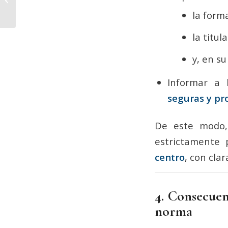
Vorlegal ante el cierre
la form
de Oral S...
la titul
y, en su
Informar a 
seguras y pr
De este modo,
estrictamente 
centro
, con cla
4. Consecuen
norma