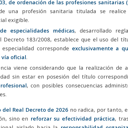
03, de ordenación de las profesiones sanitarias 
 de una profesión sanitaria titulada se realic
ial exigible.
de especialidades médicas
, desarrollado reg
 Decreto 183/2008, establece que el uso del títul
a especialidad corresponde
exclusivamente a qu
vía oficial
.
encia viene considerando que la realización de 
idad sin estar en posesión del título correspond
rofesional
, con posibles consecuencias administra
es.
o del Real Decreto de 2026
no radica, por tanto, e
ión, sino en
reforzar su efectividad práctica
, tra
sional aislado hacia la
responsabilidad organiza