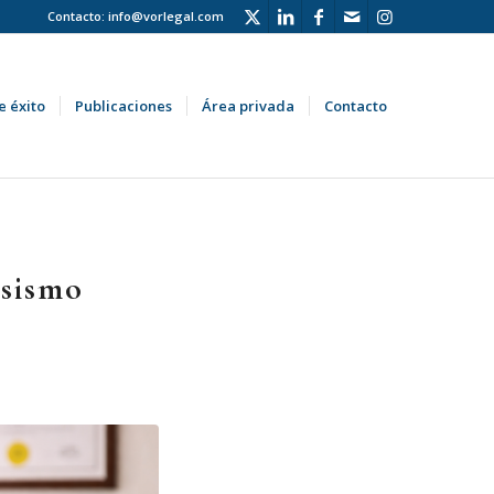
Contacto:
info@vorlegal.com
e éxito
Publicaciones
Área privada
Contacto
usismo