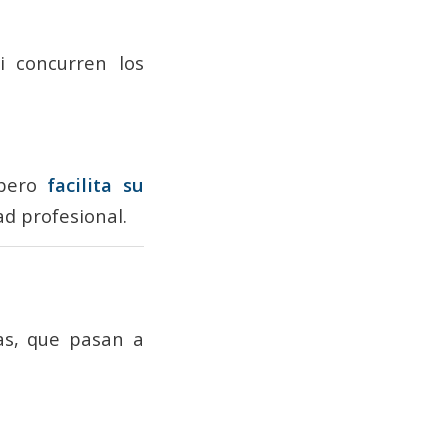
i concurren los
 pero
facilita su
ad profesional.
cas, que pasan a