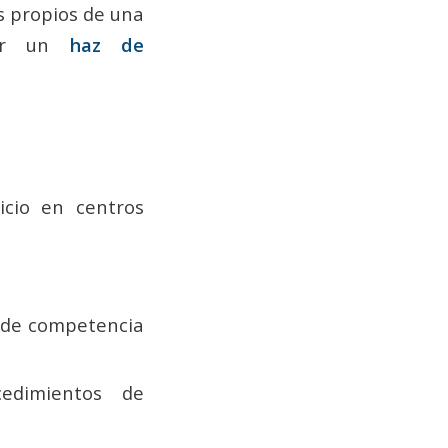
os propios de una
erar un
haz de
cicio en centros
o de competencia
edimientos de