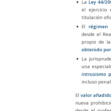
La
Ley 44/20
el ejercicio
titulación ofic
El
régimen 
desde el Real
propio de l
obtenido por 
La jurisprud
una especial
intrusismo p
incluso penal
El
valor añadid
nueva prohibic
desde el profe