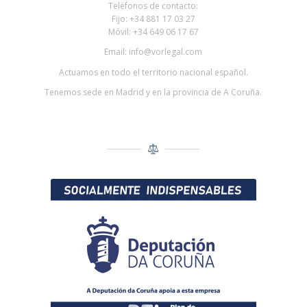
Teléfonos de contacto:
Fijo: +34 881 17 03 27
Móvil: +34 649 06 17 67
Email: info@vorlegal.com
Actuamos en todo el territorio nacional español.
Tenemos sede en Madrid y en la provincia de A Coruña.