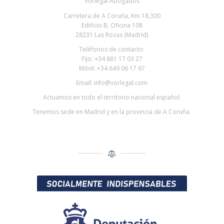
Vorlegal Abogados
Carretera de A Coruña, Km 18,300
Edificio B, Oficina 108
28231 Las Rozas (Madrid)
Teléfonos de contacto:
Fijo: +34 881 17 03 27
Móvil: +34 649 06 17 67
Email: info@vorlegal.com
Actuamos en todo el territorio nacional español.
Tenemos sede en Madrid y en la provincia de A Coruña.